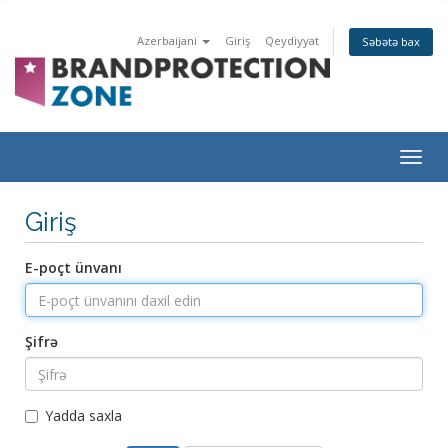
Azerbaijani
Giriş
Qeydiyyat
Səbətə bax
Togg
navig
Giriş
E-poçt ünvanı
Şifrə
Yadda saxla